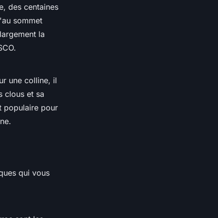
e, des centaines
qu'au sommet
largement la
SCO.
 une colline, il
 clous et sa
t populaire pour
mne.
iques qui vous