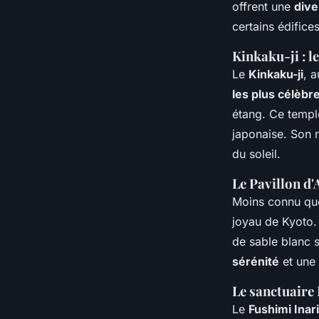
offrent une
dive
certains édific
Kinkaku-ji : l
Le
Kinkaku-ji
, 
les plus célèbr
étang. Ce temp
japonaise. Son r
du soleil.
Le Pavillon d'
Moins connu qu
joyau de Kyoto
de sable blanc s
sérénité
et une
Le sanctuaire
Le
Fushimi Inar