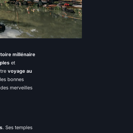
stoire millénaire
ples
et
otre
voyage au
les bonnes
 des merveilles
s
. Ses temples