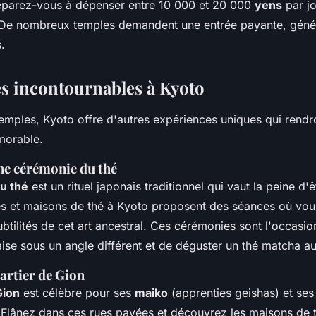
réparez-vous à dépenser entre 10 000 et 20 000
yens
par jo
De nombreux temples demandent une entrée payante, géné
.
s incontournables à Kyoto
emples, Kyoto offre d'autres expériences uniques qui rendr
morable.
une cérémonie du thé
u thé
est un rituel japonais traditionnel qui vaut la peine d'
es et maisons de thé à Kyoto proposent des séances où vou
btilités de cet art ancestral. Ces cérémonies sont l'occasi
aise sous un angle différent et de déguster un thé matcha au
artier de Gion
Gion
est célèbre pour ses
maiko
(apprenties geishas) et se
 Flânez dans ces rues pavées et découvrez les maisons de t