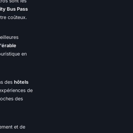
tros sont les
ity Bus Pass
être coûteux.
illeures
d'érable
uristique en
ns des
hôtels
 expériences de
proches des
gement et de