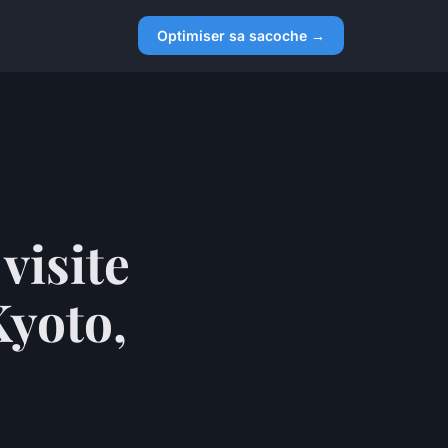
Optimiser sa sacoche →
visite
Kyoto,