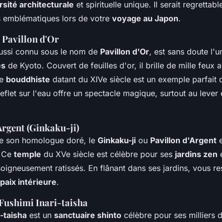
rsité architecturale
et spirituelle unique. Il serait regrettabl
es emblématiques lors de votre
voyage au Japon
.
e Pavillon d'Or
aussi connu sous le nom de
Pavillon d'Or
, est sans doute l'
es
de Kyoto. Couvert de feuilles d'or, il brille de mille feux
le
bouddhiste
datant du XIVe siècle est un exemple parfait d
eflet sur l'eau offre un spectacle magique, surtout au lever
Argent (Ginkaku-ji)
e son homologue doré, le
Ginkaku-ji
ou
Pavillon d'Argent
e
. Ce
temple
du XVe siècle est célèbre pour ses
jardins zen
e
oigneusement ratissés. En flânant dans ses jardins, vous re
paix intérieure
.
 Fushimi Inari-taisha
i-taisha
est un
sanctuaire shinto
célèbre pour ses milliers 