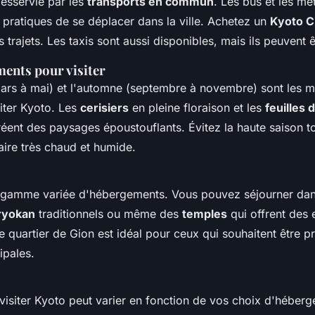
desservie par les
transports en commun
. Les bus et les mé
 pratiques de se déplacer dans la ville. Achetez un
Kyoto C
os trajets. Les taxis sont aussi disponibles, mais ils peuvent 
ents pour visiter
ars à mai) et l'automne (septembre à novembre) sont les me
iter Kyoto. Les
cerisiers
en pleine floraison et les
feuilles 
éent des paysages époustouflants. Évitez la haute saison to
faire très chaud et humide.
e gamme variée d'hébergements. Vous pouvez séjourner da
ryokan
traditionnels ou même des
temples
qui offrent des
e quartier de Gion est idéal pour ceux qui souhaitent être 
ipales.
visiter Kyoto peut varier en fonction de vos choix d'héber