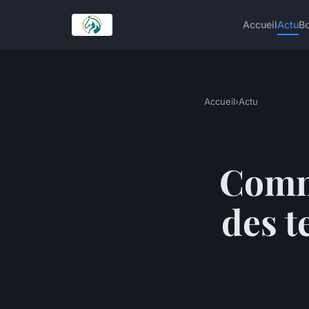
Accueil
Actu
Bo
Accueil
›
Actu
Comme
des t