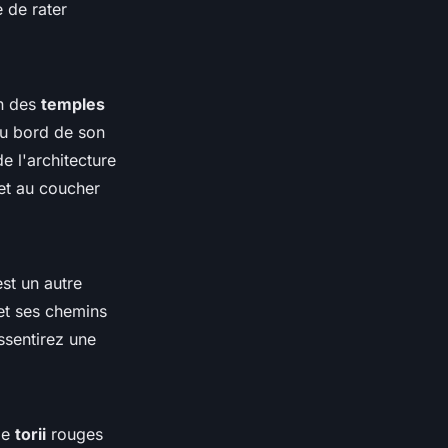
e de rater
un des
temples
 au bord de son
e l'architecture
 et au coucher
st un autre
t ses chemins
ssentirez une
de
torii
rouges