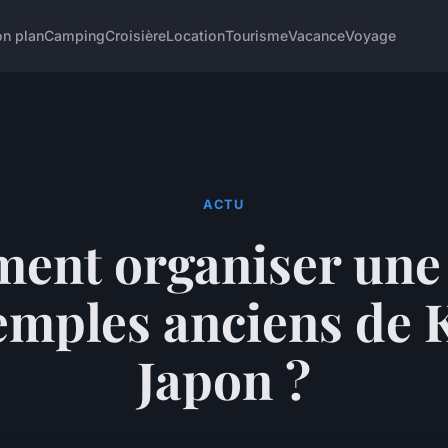
n plan
Camping
Croisière
Location
Tourisme
Vacance
Voyage
ACTU
nt organiser une 
emples anciens de 
Japon ?