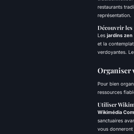
restaurants tra
représentation.
Découvrir les 
Les
jardins zen
et la contempla
verdoyantes. Le 
Organiser v
Pour bien organi
ressources fiable
Utiliser Wik
Wikimédia Co
sanctuaires avan
vous donneront 