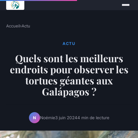
Accueil
›
Actu
ACTU
Quels sont les meilleurs
endroits pour observer les
tortues géantes aux
Galápagos ?
Noémie
3 juin 2024
4 min de lecture
N