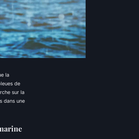
e la
bleues de
rche sur la
s dans une
 marine