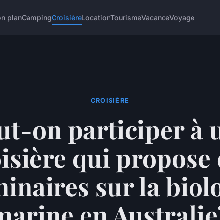
n plan
Camping
Croisière
Location
Tourisme
Vacance
Voyage
CROISIÈRE
ut-on participer à 
isière qui propose
inaires sur la biol
marine en Australie