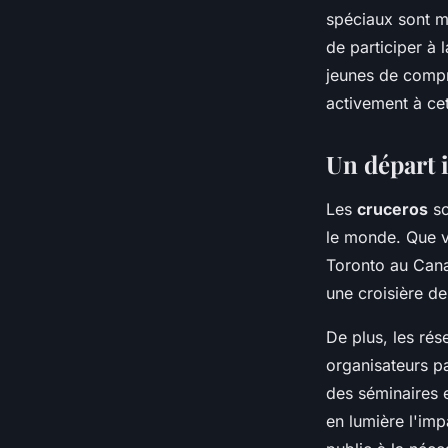
spéciaux sont mi
de participer à 
jeunes de compr
activement à ce
Un départ 
Les
cruceros
so
le monde. Que v
Toronto au Cana
une croisière de
De plus, les rés
organisateurs p
des séminaires 
en lumière l'imp