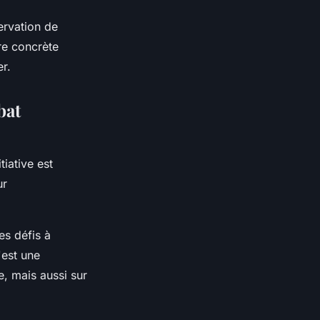
ervation de
re concrète
er.
bat
tiative est
ur
es défis à
'est une
e, mais aussi sur