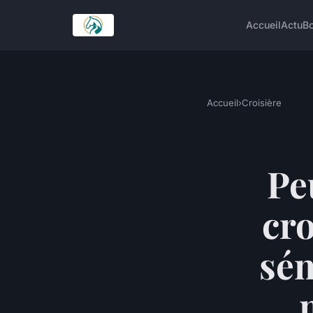
Accueil
Actu
Bo
Accueil
›
Croisière
Pe
cro
sém