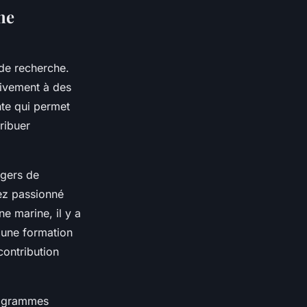
ne
é de recherche.
ctivement à des
nte qui permet
ribuer
gers de
yez passionné
ne marine, il y a
d'une formation
contribution
rogrammes