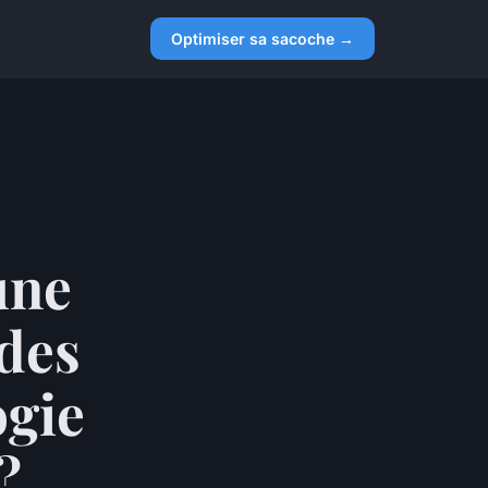
Optimiser sa sacoche →
une
 des
ogie
?