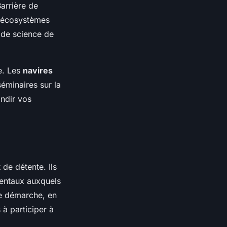
arrière de
d'écosystèmes
 de science de
ue. Les
navires
séminaires sur la
ondir vos
de détente. Ils
mentaux auxquels
te démarche, en
 à participer à