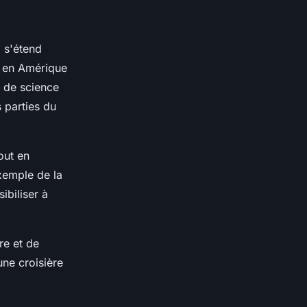
l s'étend
e en Amérique
s de science
 parties du
out en
xemple de la
ibiliser à
re et de
ne croisière