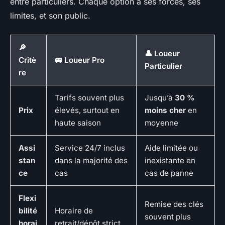
entre particuliers. Chaque option a ses forces, ses
limites, et son public.
🔎
👤 Loueur
Critè
🚐 Loueur Pro
Particulier
re
Tarifs souvent plus
Jusqu’à
30 %
Prix
élevés, surtout en
moins cher
en
haute saison
moyenne
Assi
Service 24/7 inclus
Aide limitée ou
stan
dans la majorité des
inexistante en
ce
cas
cas de panne
Flexi
Remise des clés
bilité
Horaire de
souvent plus
horai
retrait/dépôt strict